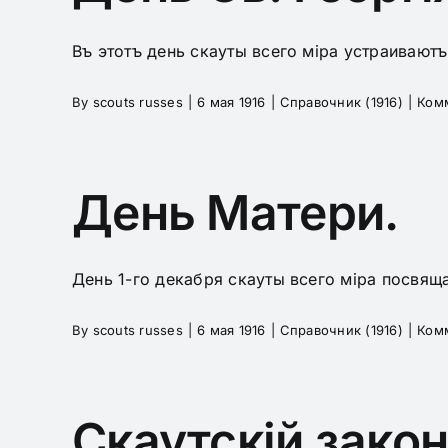
Въ этотъ день скауты всего міра устраиваютъ 
By
scouts russes
|
6 мая 1916
|
Справочник (1916)
|
Ком
День Матери.
День 1-го декабря скауты всего міра посвяща
By
scouts russes
|
6 мая 1916
|
Справочник (1916)
|
Ком
Скаутскiй зако