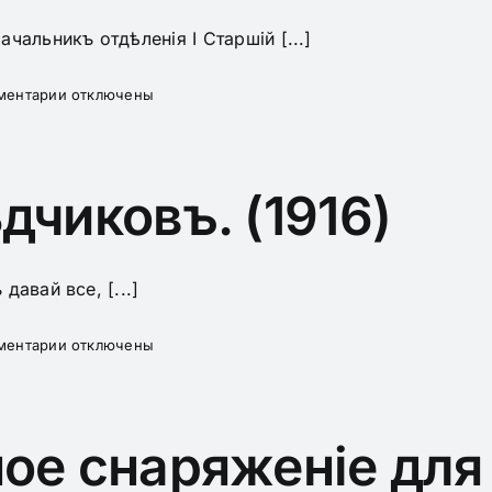
чальникъ отдѣленія I Старшій [...]
к
ментарии
отключены
записи
Рангъ
дчиковъ. (1916)
авай все, [...]
к
ментарии
отключены
записи
Заповѣди
развѣдчиковъ.
(1916)
ое снаряженіе для