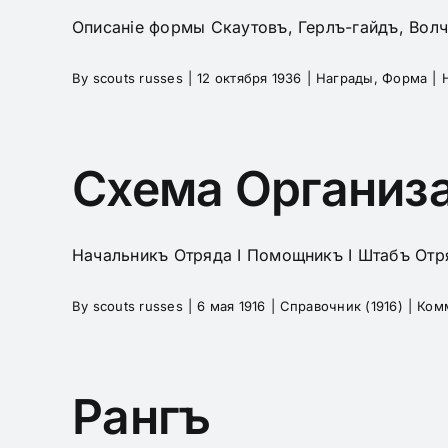
Описаніе формы Скаутовъ, Герлъ-гайдъ, Волч
By
scouts russes
|
12 октября 1936
|
Награды
,
Форма
|
Схема Организа
Начальникъ Отряда I Помощникъ I Штабъ Отря
By
scouts russes
|
6 мая 1916
|
Справочник (1916)
|
Ком
Рангъ