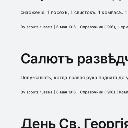
снабженіе: 1 посохъ, 1 свистокъ. 1 компасъ. 1 
By
scouts russes
|
6 мая 1916
|
Справочник (1916)
,
Форм
Салютъ развѣд
Полу-салютъ, когда правая рука поднята до у
By
scouts russes
|
6 мая 1916
|
Справочник (1916)
|
Ком
День Св. Георгі