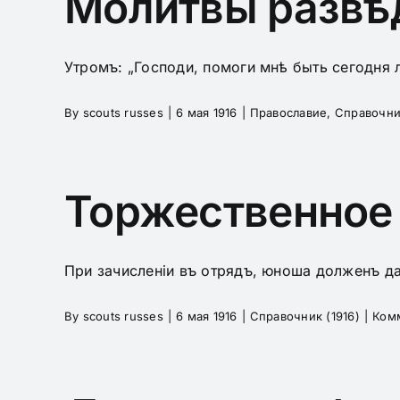
Молитвы развѣд
Утромъ: „Господи, помоги мнѣ быть сегодня л
By
scouts russes
|
6 мая 1916
|
Православие
,
Справочник
Торжественное 
При зачисленіи въ отрядъ, юноша долженъ да
By
scouts russes
|
6 мая 1916
|
Справочник (1916)
|
Ком