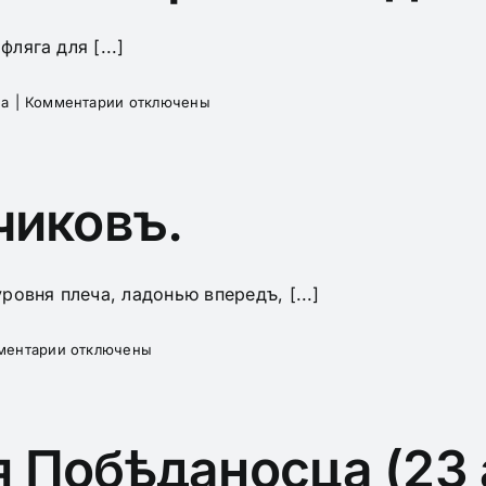
фляга для [...]
к
а
|
Комментарии
отключены
записи
Форма
и
походное
чиковъ.
снаряженіе
для
Скаутовъ.
ровня плеча, ладонью впередъ, [...]
к
ментарии
отключены
записи
Салютъ
развѣдчиковъ.
я Побѣданосца (23 