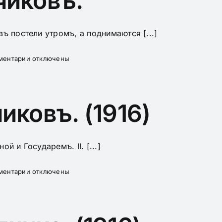
чиковъ.
въ постели утромъ, а поднимаются [...]
к
ментарии
отключены
записи
Обычаи
развѣдчиковъ.
иковъ. (1916)
й и Государемъ. II. [...]
к
ментарии
отключены
записи
Законы
развѣдчиковъ.
(1916)