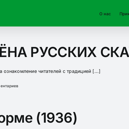
О нас
При
ЁНА РУССКИХ СК
ознакомление читателей с традицией [...]
ментариев
орме (1936)