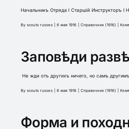
Начальникъ Отряда I Старшій Инструкторъ I На
By
scouts russes
|
6 мая 1916
|
Справочник (1916)
|
Ком
Заповѣди развѣ
Не жди отъ другихъ ничего, но самъ другимъ д
By
scouts russes
|
6 мая 1916
|
Справочник (1916)
|
Ком
Форма и походн