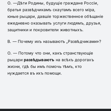
О. —Дѣти Родины, будущіе граждане Россіи,
братья развѣдчикамъ скаутамъ всего міра,
юные рыцари, давшіе торжественное обѣщаніе
ежедневно оказывать услуги людямъ, друзья,
защитники и покровители животныхъ.
В. — Почему ихъ называютъ „Развѣдчиками»?
О. — Потому что они, какъ странствующіе
рыцари
развѣдываютъ
на всѣхъ дорогахъ
жизни, гдѣ бы имъ помочь тѣмъ, кто
нуждается въ ихъ помощи.