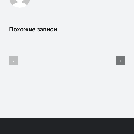
Похожие записи
Схема
Организаціи
Рангъ
Отряда
Скаутовъ.