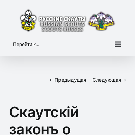
Skip
to
content
Перейти к...
Предыдущая
Следующая
Скаутскiй
законъ о