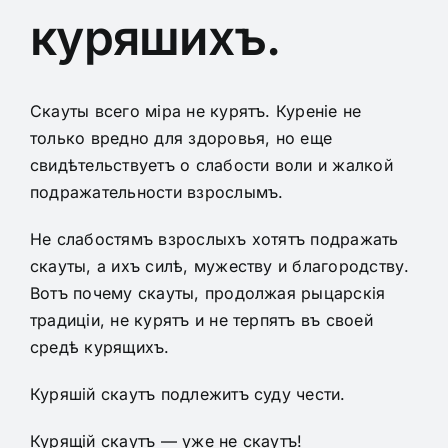
куряшихъ.
Скауты всего міра не курятъ. Куреніе не
только вредно для здоровья, но еще
свидѣтельствуетъ о слабости воли и жалкой
подражательности взрослымъ.
Не слабостямъ взрослыхъ хотятъ подражать
скауты, а ихъ силѣ, мужеству и благородству.
Вотъ почему скауты, продолжая рыцарскія
традиціи, не курятъ и не терпятъ въ своей
средѣ курящихъ.
Куряшій скаутъ подлежитъ суду чести.
Курящій скаутъ — уже не скаутъ!