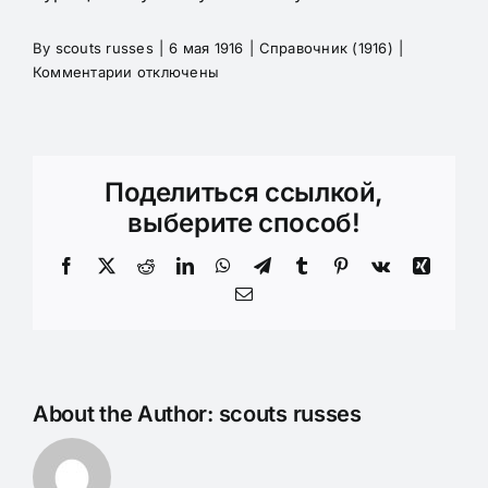
By
scouts russes
|
6 мая 1916
|
Справочник (1916)
|
к
Комментарии
отключены
записи
Скаутскiй
законъ
о
Поделиться ссылкой,
куряшихъ.
выберите способ!
Facebook
X
Reddit
LinkedIn
WhatsApp
Telegram
Tumblr
Pinterest
Vk
Xing
Email
About the Author:
scouts russes